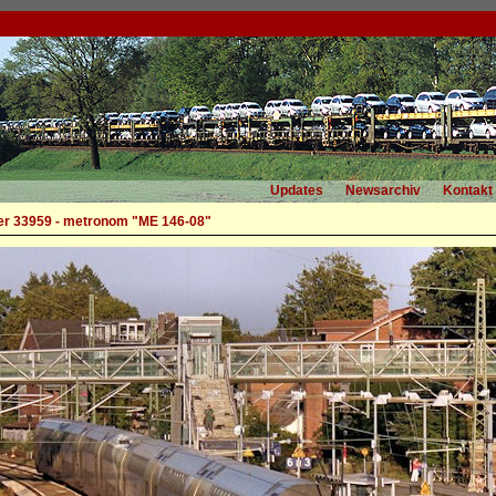
Updates
Newsarchiv
Kontakt
r 33959 - metronom "ME 146-08"