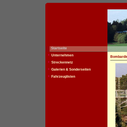
Startseite
Unternehmen
Bombardie
Streckennetz
Galerien & Sonderseiten
Fahrzeuglisten