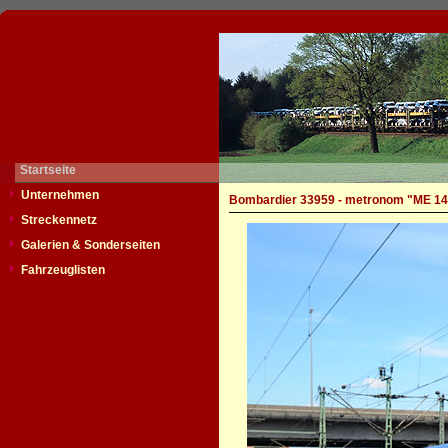
Startseite
Unternehmen
Bombardier 33959 - metronom "ME 14
Streckennetz
Galerien & Sonderseiten
Fahrzeuglisten