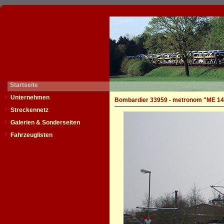
Startseite
Unternehmen
Bombardier 33959 - metronom "ME 14
Streckennetz
Galerien & Sonderseiten
Fahrzeuglisten