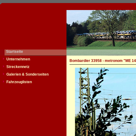
Startseite
Unternehmen
Bombardier 33958 - metronom "ME 14
Streckennetz
Galerien & Sonderseiten
Fahrzeuglisten