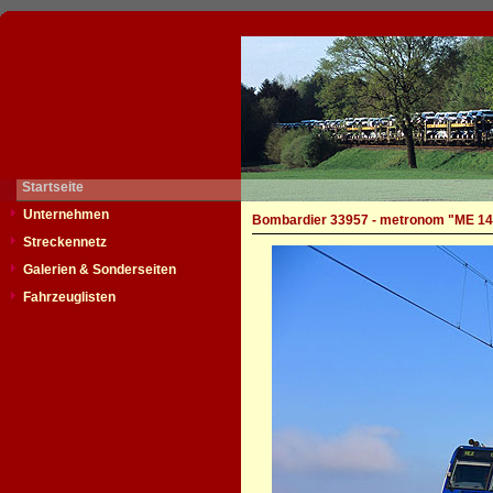
Startseite
Unternehmen
Bombardier 33957 - metronom "ME 14
Streckennetz
Galerien & Sonderseiten
Fahrzeuglisten