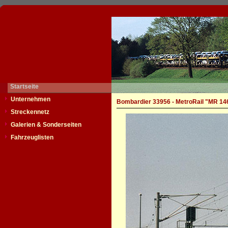
Startseite
Unternehmen
Bombardier 33956 - MetroRail "MR 14
Streckennetz
Galerien & Sonderseiten
Fahrzeuglisten