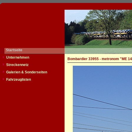
Startseite
Unternehmen
Bombardier 33955 - metronom "ME 14
Streckennetz
Galerien & Sonderseiten
Fahrzeuglisten