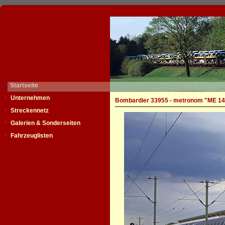
Startseite
Unternehmen
Bombardier 33955 - metronom "ME 14
Streckennetz
Galerien & Sonderseiten
Fahrzeuglisten