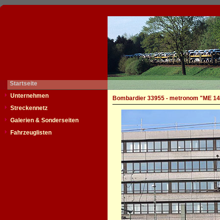
Startseite
Unternehmen
Bombardier 33955 - metronom "ME 14
Streckennetz
Galerien & Sonderseiten
Fahrzeuglisten