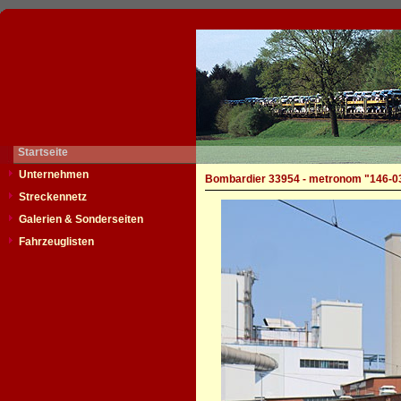
Startseite
Unternehmen
Bombardier 33954 - metronom "146-0
Streckennetz
Galerien & Sonderseiten
Fahrzeuglisten