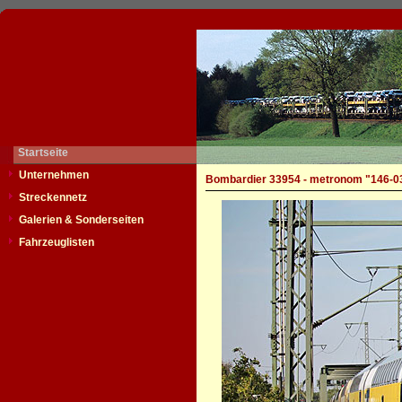
Startseite
Unternehmen
Bombardier 33954 - metronom "146-0
Streckennetz
Galerien & Sonderseiten
Fahrzeuglisten