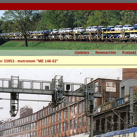
Updates
Newsarchiv
Kontakt
r 33953 - metronom "ME 146-02"