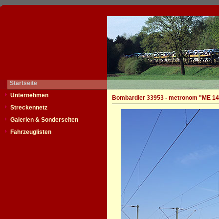
Startseite
Unternehmen
Bombardier 33953 - metronom "ME 14
Streckennetz
Galerien & Sonderseiten
Fahrzeuglisten