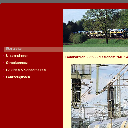
Startseite
Unternehmen
Bombardier 33953 - metronom "ME 14
Streckennetz
Galerien & Sonderseiten
Fahrzeuglisten