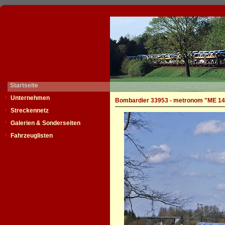
Startseite
Unternehmen
Bombardier 33953 - metronom "ME 14
Streckennetz
Galerien & Sonderseiten
Fahrzeuglisten