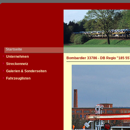
Startseite
Unternehmen
Bombardier 33786 - DB Regio "185 55
Streckennetz
Galerien & Sonderseiten
Fahrzeuglisten