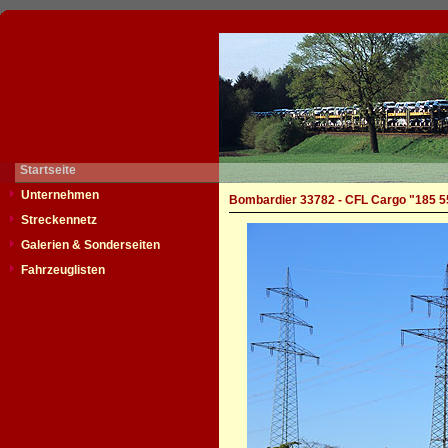
Startseite
Unternehmen
Bombardier 33782 - CFL Cargo "185 5
Streckennetz
Galerien & Sonderseiten
Fahrzeuglisten