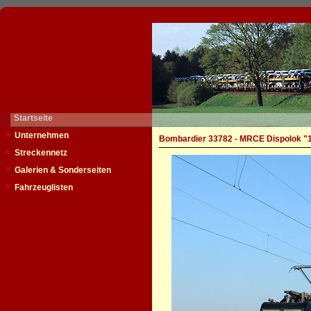
Startseite
Unternehmen
Bombardier 33782 - MRCE Dispolok "
Streckennetz
Galerien & Sonderseiten
Fahrzeuglisten