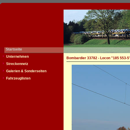
Startseite
Unternehmen
Bombardier 33782 - Locon "185 553-5
Streckennetz
Galerien & Sonderseiten
Fahrzeuglisten