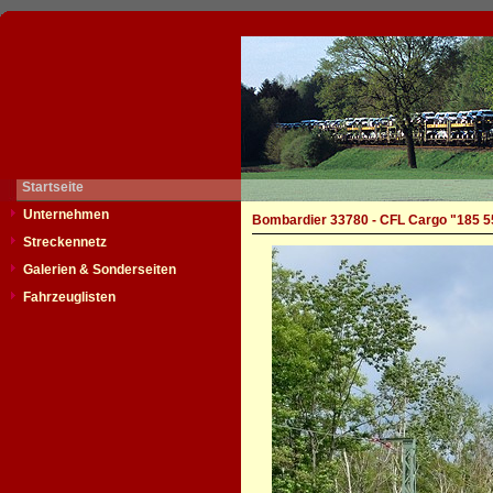
Startseite
Unternehmen
Bombardier 33780 - CFL Cargo "185 5
Streckennetz
Galerien & Sonderseiten
Fahrzeuglisten