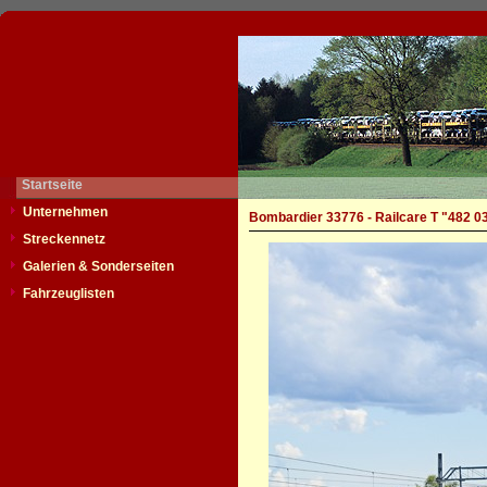
Startseite
Unternehmen
Bombardier 33776 - Railcare T "482 0
Streckennetz
Galerien & Sonderseiten
Fahrzeuglisten