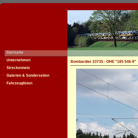
Startseite
Unternehmen
Bombardier 33735 - OHE "185 546-9"
Streckennetz
Galerien & Sonderseiten
Fahrzeuglisten