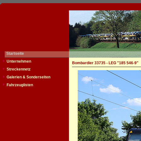
Startseite
Unternehmen
Bombardier 33735 - LEG "185 546-9"
Streckennetz
Galerien & Sonderseiten
Fahrzeuglisten