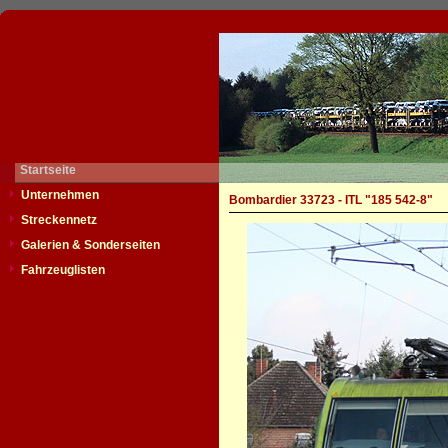
Startseite
Unternehmen
Bombardier 33723 - ITL "185 542-8"
Streckennetz
Galerien & Sonderseiten
Fahrzeuglisten