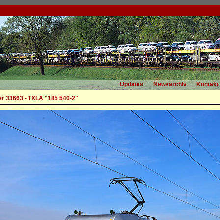
Updates
Newsarchiv
Kontakt
r 33663 - TXLA "185 540-2"