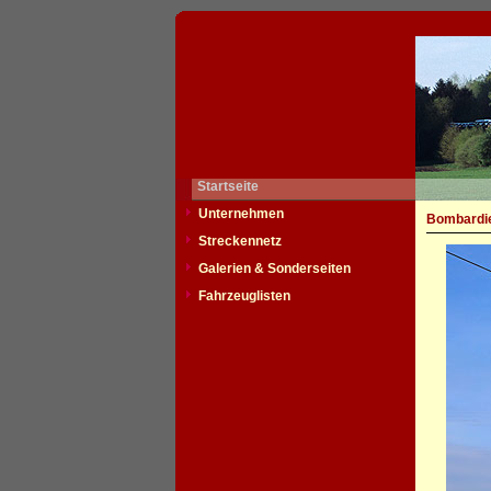
Startseite
Unternehmen
Bombardie
Streckennetz
Galerien & Sonderseiten
Fahrzeuglisten