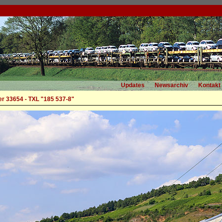
Updates
Newsarchiv
Kontakt
r 33654 - TXL "185 537-8"