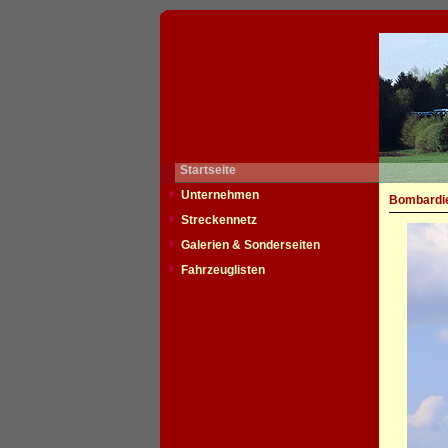
Startseite
Unternehmen
Bombardie
Streckennetz
Galerien & Sonderseiten
Fahrzeuglisten