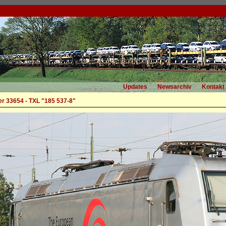
Updates
Newsarchiv
Kontakt
r 33654 - TXL "185 537-8"