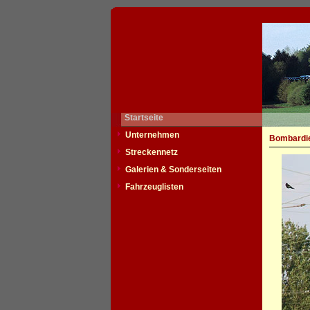
Startseite
Unternehmen
Bombardie
Streckennetz
Galerien & Sonderseiten
Fahrzeuglisten