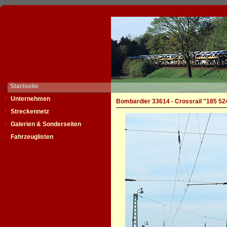
Startseite
Unternehmen
Bombardier 33614 - Crossrail "185 52
Streckennetz
Galerien & Sonderseiten
Fahrzeuglisten