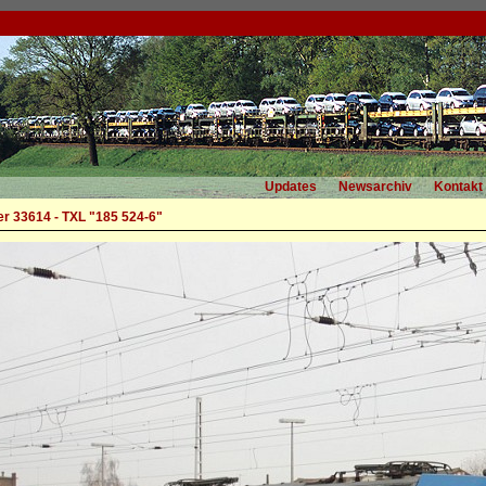
Updates
Newsarchiv
Kontakt
r 33614 - TXL "185 524-6"