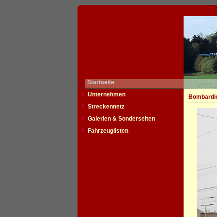
Startseite
Unternehmen
Bombardie
Streckennetz
Galerien & Sonderseiten
Fahrzeuglisten