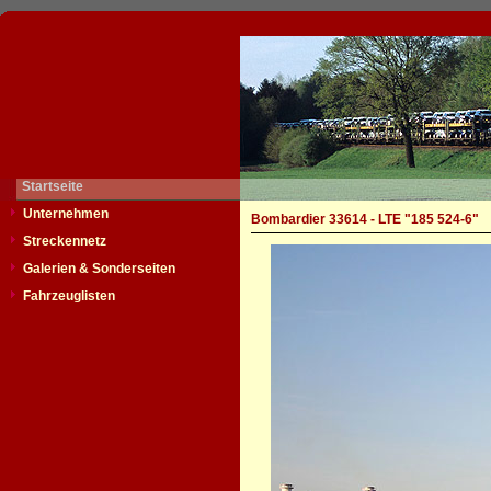
Startseite
Unternehmen
Bombardier 33614 - LTE "185 524-6"
Streckennetz
Galerien & Sonderseiten
Fahrzeuglisten