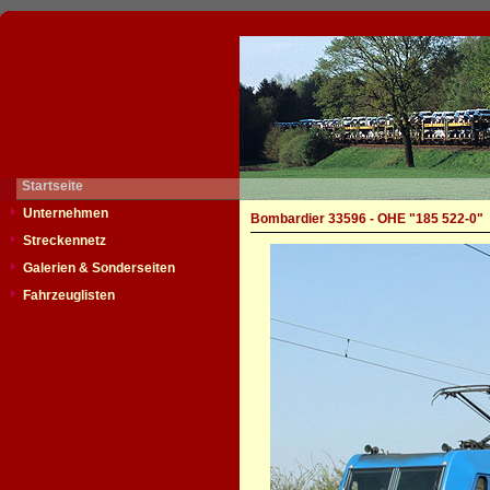
Startseite
Unternehmen
Bombardier 33596 - OHE "185 522-0"
Streckennetz
Galerien & Sonderseiten
Fahrzeuglisten