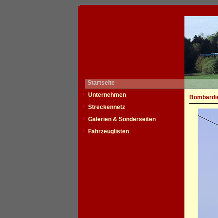
Startseite
Unternehmen
Bombardie
Streckennetz
Galerien & Sonderseiten
Fahrzeuglisten