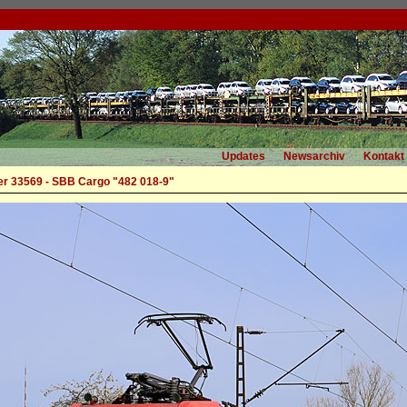
Updates
Newsarchiv
Kontakt
r 33569 - SBB Cargo "482 018-9"