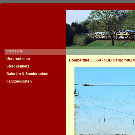
Startseite
Unternehmen
Bombardier 33569 - SBB Cargo "482 
Streckennetz
Galerien & Sonderseiten
Fahrzeuglisten