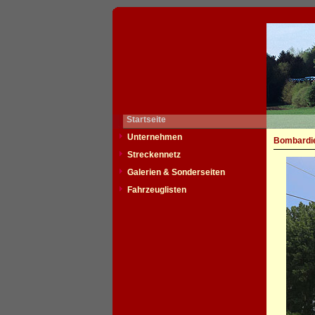
Startseite
Unternehmen
Bombardie
Streckennetz
Galerien & Sonderseiten
Fahrzeuglisten