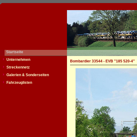
Startseite
Unternehmen
Bombardier 33544 - EVB "185 520-4"
Streckennetz
Galerien & Sonderseiten
Fahrzeuglisten