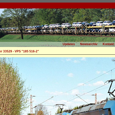
Updates
Newsarchiv
Kontakt
r 33529 - VPS "185 516-2"