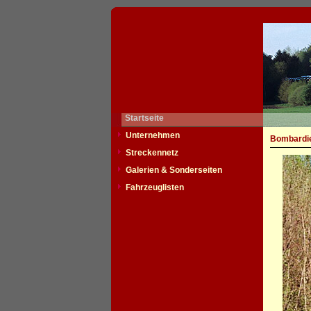
Startseite
Unternehmen
Bombardie
Streckennetz
Galerien & Sonderseiten
Fahrzeuglisten