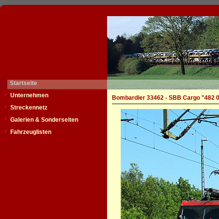
Startseite
Unternehmen
Bombardier 33462 - SBB Cargo "482 
Streckennetz
Galerien & Sonderseiten
Fahrzeuglisten