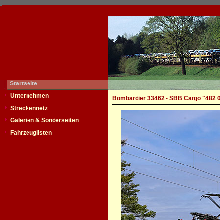
Startseite
Unternehmen
Bombardier 33462 - SBB Cargo "482 
Streckennetz
Galerien & Sonderseiten
Fahrzeuglisten