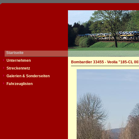
Startseite
Unternehmen
Bombardier 33455 - Veolia "185-CL 00
Streckennetz
Galerien & Sonderseiten
Fahrzeuglisten