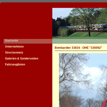
Startseite
Unternehmen
Bombardier 33834 - OHE "330092"
Streckennetz
Galerien & Sonderseiten
Fahrzeuglisten