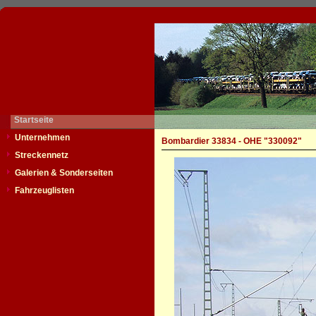
Startseite
Unternehmen
Bombardier 33834 - OHE "330092"
Streckennetz
Galerien & Sonderseiten
Fahrzeuglisten