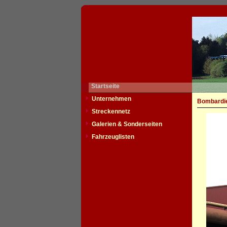
Startseite
Unternehmen
Bombardie
Streckennetz
Galerien & Sonderseiten
Fahrzeuglisten