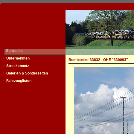
Startseite
Unternehmen
Bombardier 33832 - OHE "330093"
Streckennetz
Galerien & Sonderseiten
Fahrzeuglisten