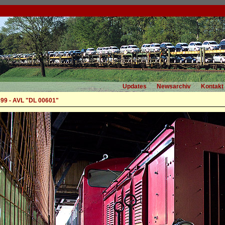
Updates
Newsarchiv
Kontakt
9 - AVL "DL 00601"