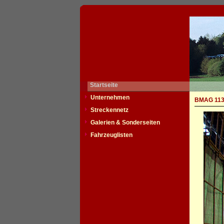
Startseite
Unternehmen
BMAG 1139
Streckennetz
Galerien & Sonderseiten
Fahrzeuglisten