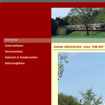
Startseite
Unternehmen
Alstom 1001416-024 - erixx "648 493"
Streckennetz
Galerien & Sonderseiten
Fahrzeuglisten