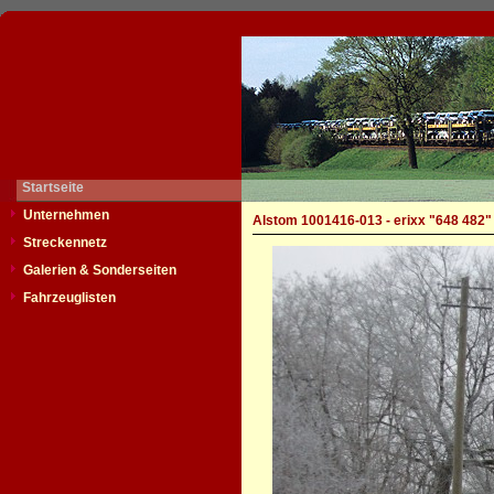
Startseite
Unternehmen
Alstom 1001416-013 - erixx "648 482"
Streckennetz
Galerien & Sonderseiten
Fahrzeuglisten