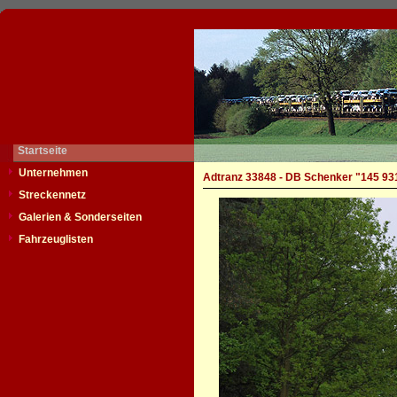
Startseite
Unternehmen
Adtranz 33848 - DB Schenker "145 93
Streckennetz
Galerien & Sonderseiten
Fahrzeuglisten