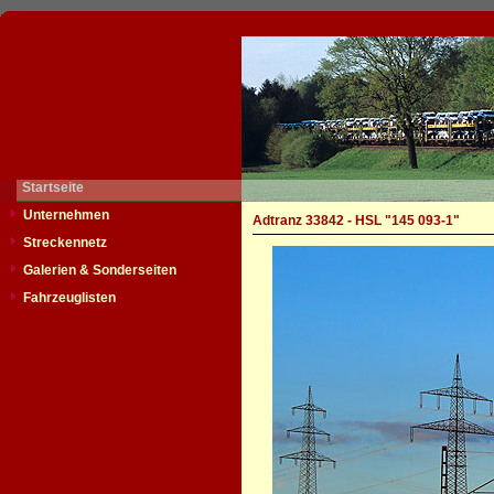
Startseite
Unternehmen
Adtranz 33842 - HSL "145 093-1"
Streckennetz
Galerien & Sonderseiten
Fahrzeuglisten