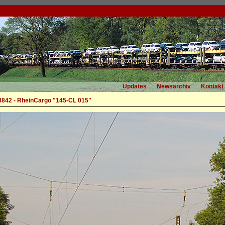
Updates
Newsarchiv
Kontakt
3842 - RheinCargo "145-CL 015"