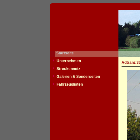
Startseite
Unternehmen
Adtranz 3
Streckennetz
Galerien & Sonderseiten
Fahrzeuglisten