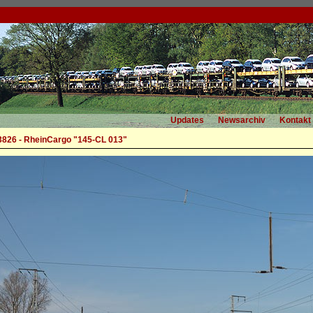
Updates
Newsarchiv
Kontakt
3826 - RheinCargo "145-CL 013"