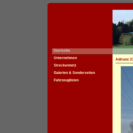
Startseite
Unternehmen
Adtranz 3
Streckennetz
Galerien & Sonderseiten
Fahrzeuglisten